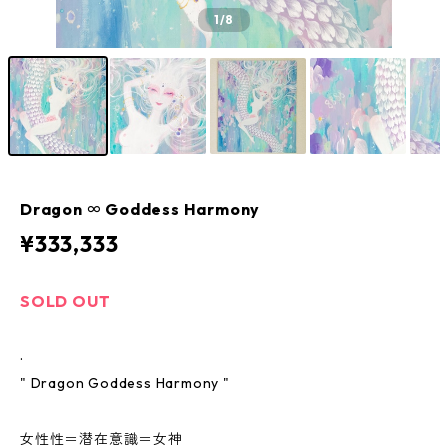
1
/8
Dragon ∞ Goddess Harmony
¥333,333
SOLD OUT
.
" Dragon Goddess Harmony "
女性性＝潜在意識＝女神