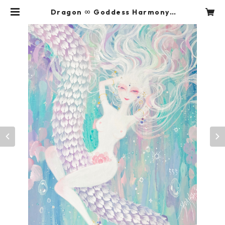
Dragon ∞ Goddess Harmony |
ＳＡＯＲＩ ＫＡＮＤＡ STORE