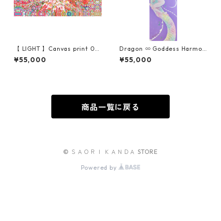
【 LIGHT 】Canvas print 02
Dragon ∞ Goddess Harmon
/ without frame ( flat sheet
y / GCLEE PRINT(高画質プリ
¥55,000
¥55,000
)
ント)
商品一覧に戻る
© ＳＡＯＲＩ ＫＡＮＤＡ STORE
Powered by