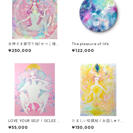
女神さま御守り絵/せつこ様専
The pleasure of life
用オーダーページ
¥250,000
¥122,000
LOVE YOUR SELF / GCLEE P
たましい似顔絵 / お話し➕ドロ
RINT (高画質プリント)
ーイング
¥55,000
¥150,000