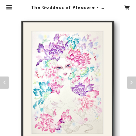
The Goddess of Pleasure - 悦
びの女神 - | ＳＡＯＲＩ ＫＡＮＤＡ
STORE