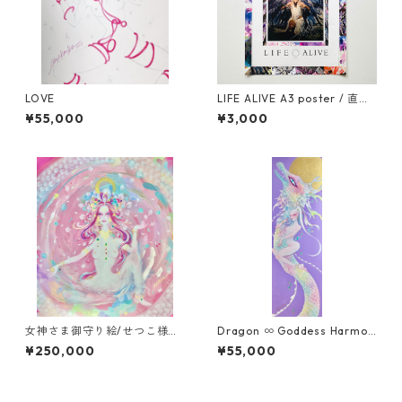
LOVE
LIFE ALIVE A3 poster / 直筆
サイン入り
¥55,000
¥3,000
女神さま御守り絵/せつこ様専
Dragon ∞ Goddess Harmon
用オーダーページ
y / GCLEE PRINT(高画質プリ
¥250,000
¥55,000
ント)