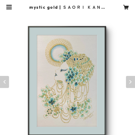
mystic gold | ＳＡＯＲＩ ＫＡＮＤ
Ａ STORE