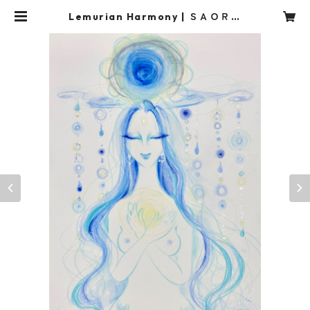
Lemurian Harmony | ＳＡＯＲＩ
ＫＡＮＤＡ STORE