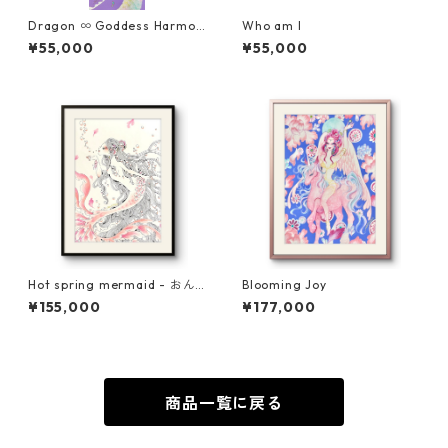
Dragon ∞ Goddess Harmon
Who am I
y / GCLEE PRINT(高画質プリ
¥55,000
¥55,000
ント)
Hot spring mermaid - おん
Blooming Joy
せんにんぎょ
¥155,000
¥177,000
商品一覧に戻る